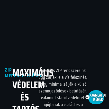
MAXIMÁLIS
ZIP
Speciális ZIP rendszereink
MEDENCEFEDÉSEK
úgy zárják le a víz felszínét,
VÉDELEM
hogy minimalizálják a külső
szennyeződések bejutását,
ÉS
AJÁNLATOT
valamint stabil védelmet
KÉREK
nyújtanak a család és a