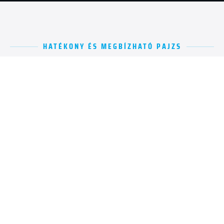
HATÉKONY ÉS MEGBÍZHATÓ PAJZS
A ZIP technológia előnyei
Ismerje meg a feszített medencefedési rendszerek egyedülálló
képességeit a kiemelkedő fizikai védelemtől a vízminőség
fenntartható megőrzéséig