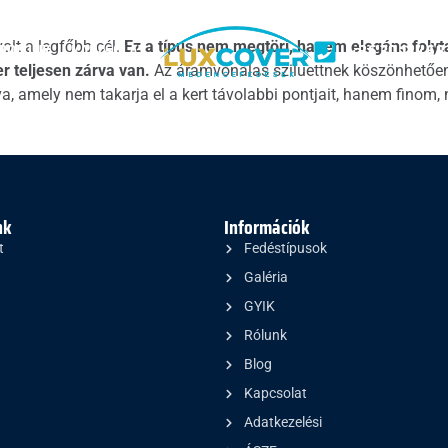
RÓLUNK
KAPCSOLAT
+36 30 134 68
olt a legfőbb cél.
Ez a típus nem megtöri, hanem elegáns folyta
r teljesen zárva van.
Az áramvonalas sziluettnek köszönhetően 
, amely nem takarja el a kert távolabbi pontjait, hanem finom, n
nk
Információk
t
Fedéstípusok
Galéria
GYIK
Rólunk
Blog
Kapcsolat
Adatkezelési