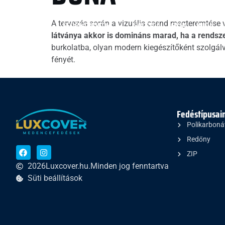
FŐOLDAL
FEDÉSTÍPUSOK
GALÉRIA
GYIK
BLOG
A tervezés során a vizuális csend megteremtése v
látványa akkor is domináns marad, ha a rendsze
burkolatba, olyan modern kiegészítőként szolgálva
fényét.
Fedéstípusai
Polikarboná
Redőny
ZIP
2026
Luxcover.hu.
Minden jog fenntartva
Süti beállítások