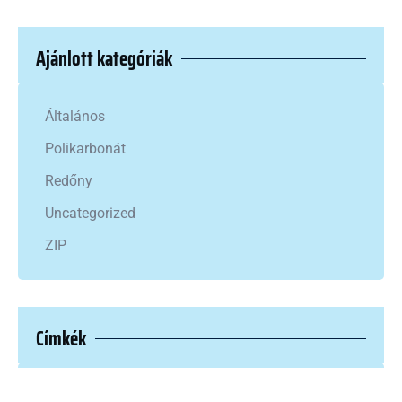
Ajánlott kategóriák
Általános
Polikarbonát
Redőny
Uncategorized
ZIP
Címkék
1
2
blog
iprum
ipsum
ipsumlorem